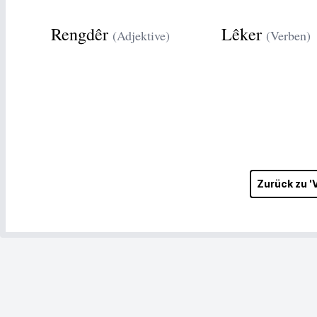
Rengdêr
Lêker
(Adjektive)
(Verben)
Zurück zu '