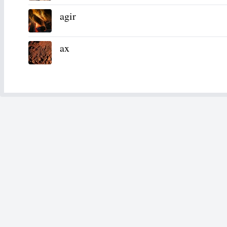
agir
ax