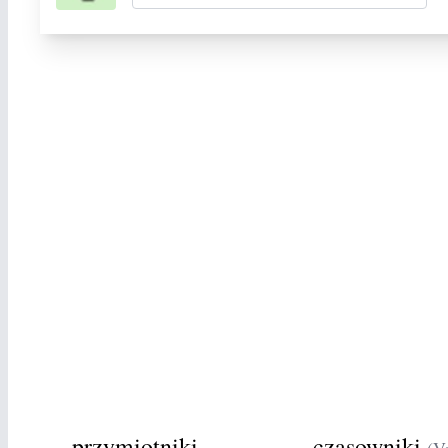
przymiotniki
czasowniki
(V