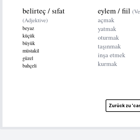
belirteç / sıfat
eylem / fiil
(Ve
açmak
(Adjektive)
yatmak
beyaz
küçük
oturmak
büyük
taşınmak
müstakil
inşa etmek
güzel
kurmak
bahçeli
Zurück zu 'ca