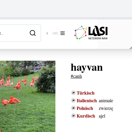
hayvan
#canlı
Türkisch
Italienisch
animale
Polnisch
zwierzę
Kurdisch
ajel