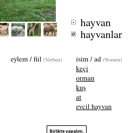
hayvan
hayvanlar
eylem / fiil
isim / ad
(Verben)
(Nomen)
keçi
orman
kuş
at
evcil hayvan
Birlikte yapalım.