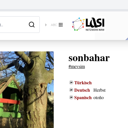
sonbahar
#mevsim
Türkisch
Deutsch
Herbst
Spanisch
otoño