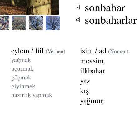
sonbahar
sonbaharlar
eylem / fiil
isim / ad
(Verben)
(Nomen)
yağmak
mevsim
uçurmak
ilkbahar
göçmek
yaz
giyinmek
kış
hazırlık yapmak
yağmur