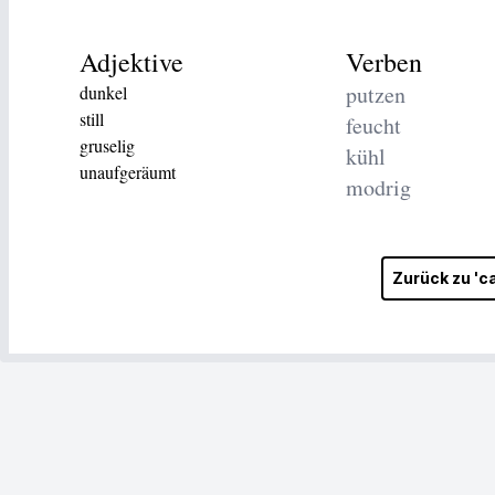
Adjektive
Verben
putzen
dunkel
still
feucht
gruselig
kühl
unaufgeräumt
modrig
Zurück zu 'c