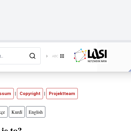
|
|
essum
Copyright
Projektteam
kçe
Kurdî
English
je to?