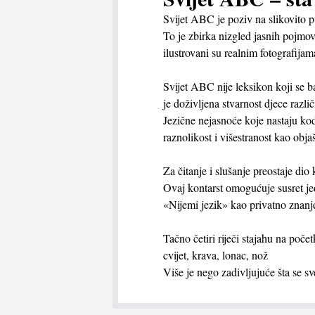
Svijet ABC je poziv na slikovito p
To je zbirka nizgled jasnih pojmo
ilustrovani su realnim fotografijam
Svijet ABC nije leksikon koji se b
je doživljena stvarnost djece razli
Jezične nejasnoće koje nastaju kod
raznolikost i višestranost kao obj
Za čitanje i slušanje preostaje dio 
Ovaj kontarst omogućuje susret je
«Nijemi jezik» kao privatno znanj
Tačno četiri riječi stajahu na poče
cvijet, krava, lonac, nož
Više je nego zadivljujuće šta se sve 