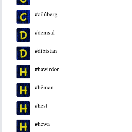
#cilûberg
#demsal
#dibistan
#hawirdor
#hêman
#hest
#hewa