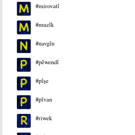
#mirovatî
#muzîk
#navgîn
#pêwendî
#pîşe
#pîvan
#riwek