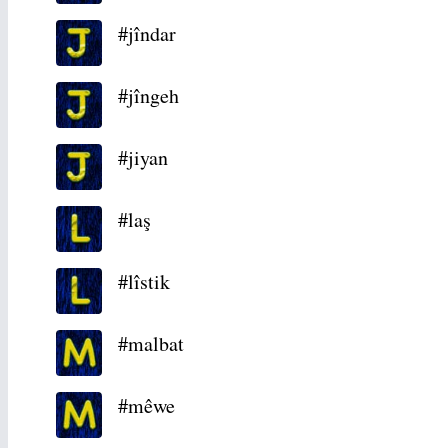
#jîndar
#jîngeh
#jiyan
#laş
#lîstik
#malbat
#mêwe