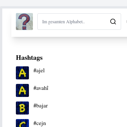
Hashtags
#ajel
#avahî
#bajar
#cejn