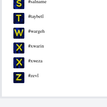
#salname
#taybetî
#wargeh
#xwarin
#xweza
#zevî